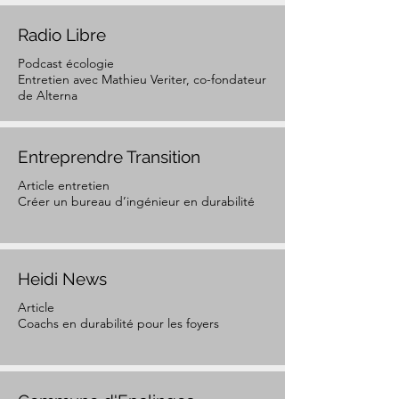
Radio Libre
Podcast écologie
Entretien avec Mathieu Veriter, co-fondateur
de Alterna
Entreprendre Transition
Article entretien
Créer un bureau d’ingénieur en durabilité
Heidi News
Article
Coachs en durabilité pour les foyers