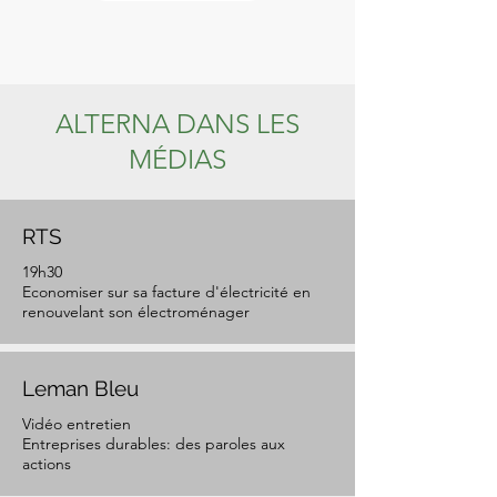
ALTERNA DANS LES
MÉDIAS
RTS
19h30
Economiser sur sa facture d'électricité en
renouvelant son électroménager
Leman Bleu
Vidéo entretien
Entreprises durables: des paroles aux
actions