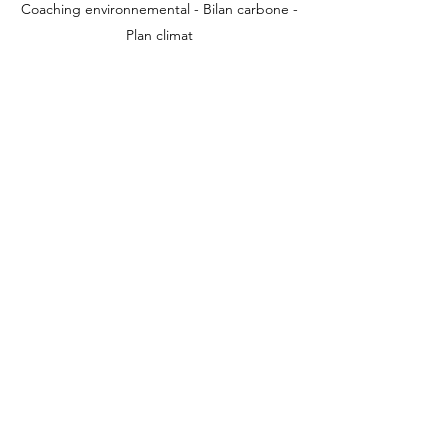
Coaching environnemental - Bilan carbone -
Plan climat
Site web créé par Alterna © 2026 - Tous droits
réservés
NOS DERNIERS ARTICLES
Comment réussir et utiliser son
bilan carbone ?
20 févr.
Faut-il prendre en compte
l’impact de l’argent dans son
bilan carbone?
8 déc. 2023