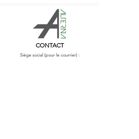
CONTACT
Siège social (pour le courrier) :
Allée des Prés du Record 43,
1040 Echallens
Bureaux :
Av. de Tivoli 19bis - 1007 Lausanne
Nous écrire
Nous suivre :