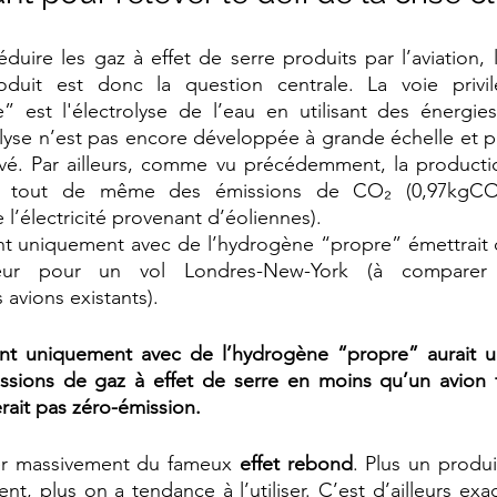
réduire les gaz à effet de serre produits par l’aviation,
oduit est donc la question centrale. La voie privi
” est l'électrolyse de l’eau en utilisant des énergies
lyse n’est pas encore développée à grande échelle et p
evé. Par ailleurs, comme vu précédemment, la producti
it tout de même des émissions de CO₂ (0,97kgCO
l’électricité provenant d’éoliennes).
nt uniquement avec de l’hydrogène “propre” émettrait d
eur pour un vol Londres-New-York (à comparer 
avions existants).
nt uniquement avec de l’hydrogène “propre” aurait un
ssions de gaz à effet de serre en moins qu’un avion f
rait pas zéro-émission.
fier massivement du fameux 
effet rebond
. Plus un produi
nt, plus on a tendance à l’utiliser. C’est d’ailleurs exa