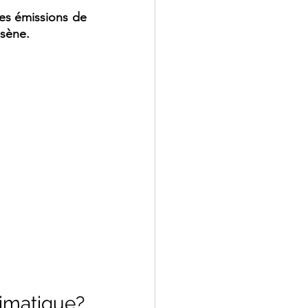
es émissions de 
osène.
climatique?