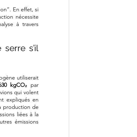
n”. En effet, si 
tion nécessite 
lyse à travers 
erre s’il 
ène utiliserait 
630 kgCO₂
 par 
ions qui volent 
nt expliqués en 
a production de 
ions liées à la 
utres émissions 