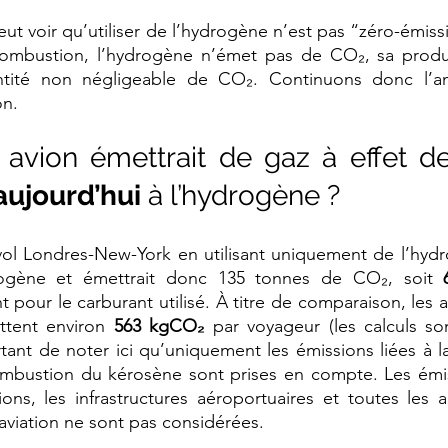
ut voir qu’utiliser de l’hydrogène n’est pas “zéro-émissio
mbustion, l’hydrogène n’émet pas de CO₂, sa produc
tité non négligeable de CO₂. Continuons donc l’ana
on.
vion émettrait de gaz à effet de s
aujourd’hui
 à l’hydrogène ?
vol Londres-New-York en utilisant uniquement de l’hydrog
rogène et émettrait donc 135 tonnes de CO₂, soit 
pour le carburant utilisé. À titre de comparaison, les av
tent environ 
563 kgCO₂
 par voyageur (les calculs so
rtant de noter ici qu’uniquement les émissions liées à l
ombustion du kérosène sont prises en compte. Les émiss
ons, les infrastructures aéroportuaires et toutes les a
’aviation ne sont pas considérées. 