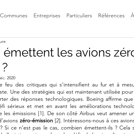
Communes
Entreprises
Particuliers
Références
À
ure
émettent les avions zér
 ?
éc. 2020
le feu des critiques qui s’intensifient au fur et à mesu
ste. Une des stratégies qui est maintenant utilisée pour
orter des réponses technologiques. Boeing affirme que
éfi sérieux et met en avant les améliorations techno
re les émissions [1]. De son côté Airbus veut amener u
d’avions 
zéro-émission 
[2]. Intéressons-nous à ces avion
? Si ce n’est pas le cas, combien émettent-ils ? Cela ser