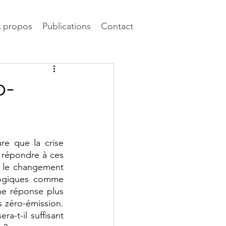
 propos
Publications
Contact
o-
re que la crise 
 répondre à ces 
 le changement 
logiques comme 
ne réponse plus 
s zéro-émission. 
a-t-il suffisant 