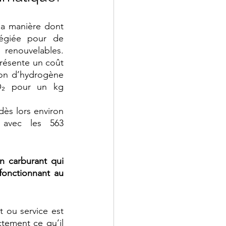
 la manière dont 
légiée pour de 
 renouvelables. 
résente un coût 
on d’hydrogène 
₂ pour un kg 
ès lors environ 
avec les 563 
 carburant qui 
onctionnant au 
t ou service est 
ctement ce qu’il 