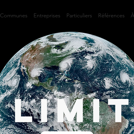
Communes
Entreprises
Particuliers
Références
À