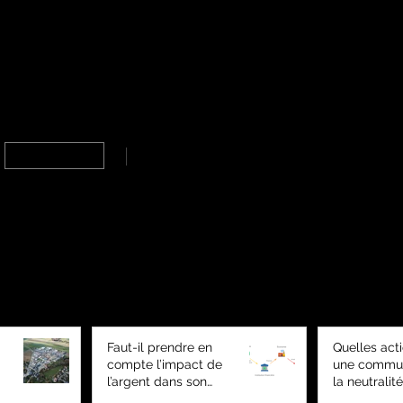
CONTACT
À PROPOS
Siège social (pour le courrier) :
L'équipe Alterna
Allée des Prés du Record 43, 1040 Echallens
Bureaux :
Offres d'emploi
Av. de Tivoli 19bis - 1007 Lausanne
Nous écrire
Nous suivre :
Coaching environnemental - Bilan carbone - Plan climat
Site web créé par Alterna © 2026 - Tous droits réservés
NOS DERNIERS ARTICLES
Faut-il prendre en
Quelles act
compte l’impact de
une commun
l’argent dans son
la neutralité
bilan carbone?
carbone?