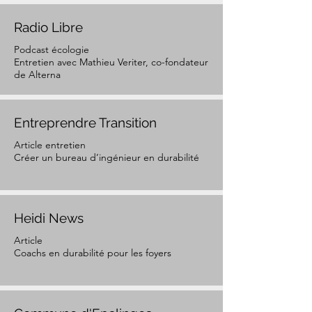
Radio Libre
Podcast écologie
Entretien avec Mathieu Veriter, co-fondateur
de Alterna
Entreprendre Transition
Article entretien
Créer un bureau d’ingénieur en durabilité
Heidi News
Article
Coachs en durabilité pour les foyers