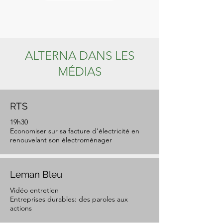
ALTERNA DANS LES
MÉDIAS
RTS
19h30
Economiser sur sa facture d'électricité en
renouvelant son électroménager
Leman Bleu
Vidéo entretien
Entreprises durables: des paroles aux
actions