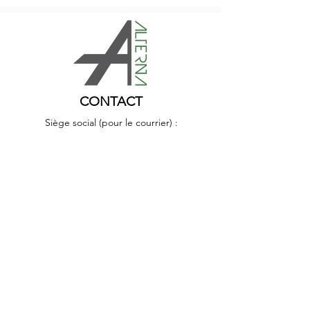
CONTACT
Siège social (pour le courrier) :
Allée des Prés du Record 43,
1040 Echallens
Bureaux :
Av. de Tivoli 19bis - 1007 Lausanne
Nous écrire
Nous suivre :